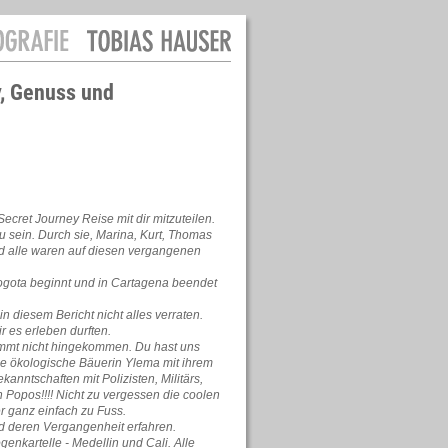
y, Genuss und
Secret Journey Reise mit dir mitzuteilen.
u sein. Durch sie, Marina, Kurt, Thomas
nd alle waren auf diesen vergangenen
 Bogota beginnt und in Cartagena beendet
n diesem Bericht nicht alles verraten.
 es erleben durften.
timmt nicht hingekommen. Du hast uns
die ökologische Bäuerin Ylema mit ihrem
anntschaften mit Polizisten, Militärs,
opos!!!! Nicht zu vergessen die coolen
 ganz einfach zu Fuss.
d deren Vergangenheit erfahren.
genkartelle - Medellin und Cali. Alle