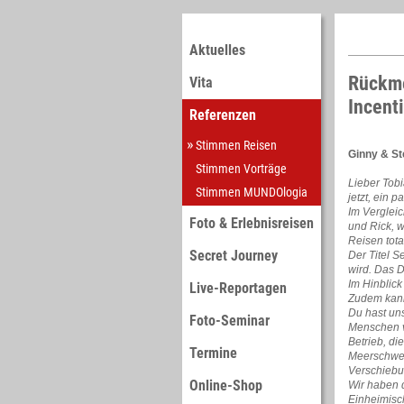
Aktuelles
Rückme
Vita
Incent
Referenzen
Stimmen Reisen
Ginny & St
Stimmen Vorträge
Lieber Tobi
Stimmen MUNDOlogia
jetzt, ein 
Im Vergleic
Foto & Erlebnisreisen
und Rick, w
Reisen tota
Secret Journey
Der Titel S
wird. Das 
Im Hinblick
Live-Reportagen
Zudem kann
Du hast un
Foto-Seminar
Menschen vo
Betrieb, di
Termine
Meerschwei
Verschiebu
Online-Shop
Wir haben 
Einheimisch