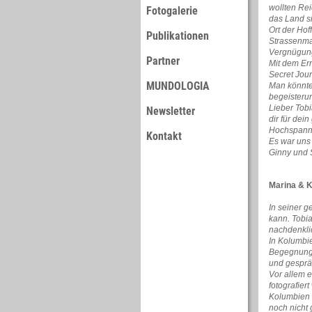
wollten Rei
Fotogalerie
das Land si
Ort der Hof
Publikationen
Strassenmal
Vergnügung
Partner
Mit dem Er
Secret Jour
MUNDOLOGIA
Man könnte 
begeisteru
Lieber Tobi
Newsletter
dir für dei
Hochspannun
Kontakt
Es war uns
Ginny und 
Marina & K
In seiner 
kann. Tobi
nachdenkli
In Kolumbi
Begegnungen
und gespräc
Vor allem 
fotografiert
Kolumbien 
noch nicht 