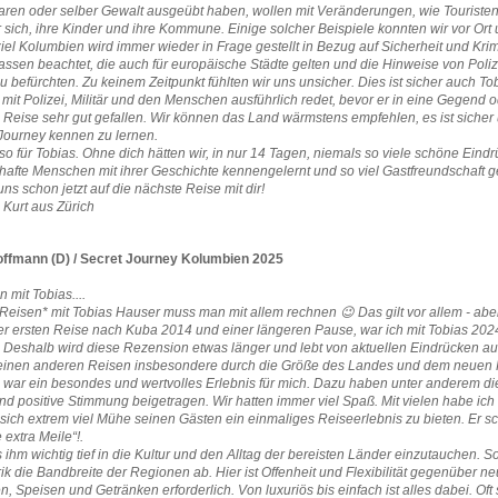
waren oder selber Gewalt ausgeübt haben, wollen mit Veränderungen, wie Touriste
r sich, ihre Kinder und ihre Kommune. Einige solcher Beispiele konnten wir vor Ort
el Kolumbien wird immer wieder in Frage gestellt in Bezug auf Sicherheit und Kri
assen beachtet, die auch für europäische Städte gelten und die Hinweise von Poli
zu befürchten. Zu keinem Zeitpunkt fühlten wir uns unsicher. Dies ist sicher auch 
 mit Polizei, Militär und den Menschen ausführlich redet, bevor er in eine Gegend od
e Reise sehr gut gefallen. Wir können das Land wärmstens empfehlen, es ist siche
 Journey kennen zu lernen.
so für Tobias. Ohne dich hätten wir, in nur 14 Tagen, niemals so viele schöne E
zhafte Menschen mit ihrer Geschichte kennengelernt und so viel Gastfreundschaft 
uns schon jetzt auf die nächste Reise mit dir!
 Kurt aus Zürich
ffmann (D) / Secret Journey Kolumbien 2025
mit Tobias....
isen* mit Tobias Hauser muss man mit allem rechnen 😉 Das gilt vor allem - aber n
r ersten Reise nach Kuba 2014 und einer längeren Pause, war ich mit Tobias 202
 Deshalb wird diese Rezension etwas länger und lebt von aktuellen Eindrücken a
einen anderen Reisen insbesondere durch die Größe des Landes und dem neuen Re
 war ein besondes und wertvolles Erlebnis für mich. Dazu haben unter anderem di
d positive Stimmung beigetragen. Wir hatten immer viel Spaß. Mit vielen habe ich
 sich extrem viel Mühe seinen Gästen ein einmaliges Reiseerlebnis zu bieten. Er 
 extra Meile“!.
s ihm wichtig tief in die Kultur und den Alltag der bereisten Länder einzutauchen.
ik die Bandbreite der Regionen ab. Hier ist Offenheit und Flexibilität gegenüber 
n, Speisen und Getränken erforderlich. Von luxuriös bis einfach ist alles dabei. Oft si