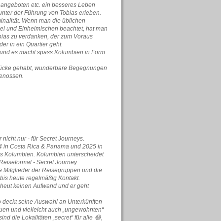
nangeboten etc. ein besseres Leben
 unter der Führung von Tobias erleben.
minalität. Wenn man die üblichen
zei und Einheimischen beachtet, hat man
Tobias zu verdanken, der zum Voraus
er in ein Quartier geht.
r und es macht spass Kolumbien in Form
indrücke gehabt, wunderbare Begegnungen
genossen.
icht nur - für Secret Journeys.
4 in Costa Rica & Panama und 2025 in
us Kolumbien. Kolumbien unterscheidet
iseformat - Secret Journey.
e Mitglieder der Reisegruppen und die
 bis heute regelmäßig Kontakt.
scheut keinen Aufwand und er geht
 So deckt seine Auswahl an Unterkünften
neuen und vielleicht auch „ungewohnten“
nd die Lokalitäten „secret“ für alle 😂,