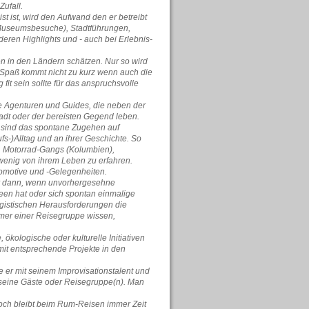
Zufall.
st ist, wird den Aufwand den er betreibt
 Museumsbesuche), Stadtführungen,
ren Highlights und - auch bei Erlebnis-
ten in den Ländern schätzen. Nur so wird
r Spaß kommt nicht zu kurz wenn auch die
fit sein sollte für das anspruchsvolle
ale Agenturen und Guides, die neben der
tadt oder der bereisten Gegend leben.
, sind das spontane Zugehen auf
-)Alltag und an ihrer Geschichte. So
, Motorrad-Gangs (Kolumbien),
 wenig von ihrem Leben zu erfahren.
tomotive und -Gelegenheiten.
r dann, wenn unvorhergesehne
een hat oder sich spontan einmalige
gistischen Herausforderungen die
hmer einer Reisegruppe wissen,
ökologische oder kulturelle Initiativen
mit entsprechende Projekte in den
 er mit seinem Improvisationstalent und
r seine Gäste oder Reisegruppe(n). Man
noch bleibt beim Rum-Reisen immer Zeit