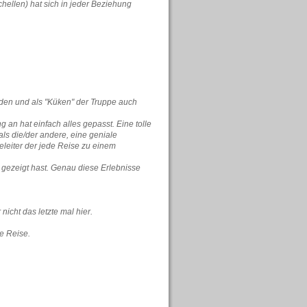
chellen) hat sich in jeder Beziehung
lden und als "Küken" der Truppe auch
an hat einfach alles gepasst. Eine tolle
als die/der andere, eine geniale
leiter der jede Reise zu einem
r gezeigt hast. Genau diese Erlebnisse
nicht das letzte mal hier.
e Reise.