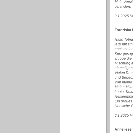
Mein Verstä
verändert.
9.1.2025 K
Franziska 
Hallo Tobia
jetzt mit e
noch meine
Kurz gesagt
Truppe die 
Mischung a
einmaligen 
Vielen Dank
und Begeg
Von meine 3
Meine Mitr
Leute- Kolu
Reiseempfe
Ein großes
Herzliche 
6.1.2025 F
Anneliese 