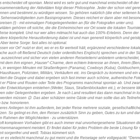
 entscheidet oft spontan. Meist wird es sehr gut und manchmal entscheidet oft der 
sammenstellung der Aktivitäten folgt dieser Philosophie. Jeder der schon viel gerei
nnen und bestimmt zu würdigen wissen. So gehören natürlich (die eher seltenen
 Sehenswürdigkeiten zum Basisprogramm. Dieses reichert er dann aber mit besonde
eisen (!) - mit einmaligen Fotogelegenheiten an (für die Fotografen unter uns).
vitäten gehören oft solche, die die Einheimischen vor Ort sowie die lokalen Touris
 Reise komplett. Und nur wer alles mitmacht hat auch das 100%-Erlebnis. Denn de
dere körperliche Herausforderung dabei ist und man generell körperlich und geistig 
ber keine Sorge: fast alles ist optional.
ssen vor Ort“ nutzt er dort, wo er es für wertvoll hält, ergänzend verschiedene lok
he auch oft fließend Deutsch (oder ordentliches Englisch) sprechen und in der S
 auszeichnet und sicher von vielen anderen Reiseleitern/-anbietern unterscheidet
it dem ihm eignen „Hauser“-Charme, dem echtem Interesse an ihnen, ihrem (Berufs
 es, in wenigen Minuten mit Straßenfegern (Panama), Cowboys (Kuba), Goldsuchern
Hausfrauen, Polizisten, Militärs, Verkäufern etc. ins Gespräch zu kommen und ein
tiert die Gruppe und dabei ergeben sich fast immer auch schöne, authentische Fo
t er Pläne und Routen oder Teile des Programms manchmal spontan ab. Und zwa
er Entwicklungen entstehen (Wetter, Staus, Straßenblockaden etc.), er bessere Id
n oder Gelegenheiten ergeben. Je nach Land resultiert das dann manchmal in lo
 werden müssen 😉. Das aber schätzen seine Gäste und man sollte das als Teilne
 bzw. honorieren.
res Anliegen ist ihm außerdem, bei jeder Reise mehrere soziale, gesellschaftliche, 
tzen. So gelingt es ihm, den Reisen zusätzlich Sinn zu geben, Gutes zu tun und da
m Rahmen der Möglichkeiten - zu unterstützen.
 oft komplexen Vorhaben gibt es auch immer mal unvorhergesehene Situationen die
risenmanagement meistert. Er findet dabei für jedes Problem die beste Lösung fü
zeit sorgenfrei und weiß: Tobias kümmert sich.
er es vielleicht manchmal zu gut meint und die Reisetage sehr vollgepackt: *Den