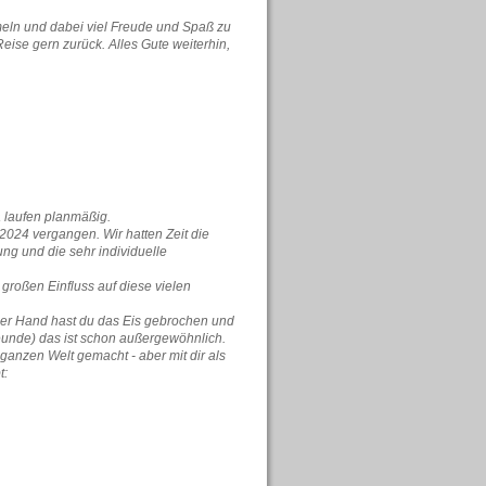
meln und dabei viel Freude und Spaß zu
ise gern zurück. Alles Gute weiterhin,
a laufen planmäßig.
 2024 vergangen. Wir hatten Zeit die
ng und die sehr individuelle
großen Einfluss auf diese vielen
er Hand hast du das Eis gebrochen und
eunde) das ist schon außergewöhnlich.
ganzen Welt gemacht - aber mit dir als
t: