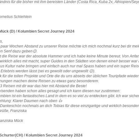
ndnis für die bisher mit ihm bereisten Länder (Costa Rica, Kuba 2x, Äthiopien/Sey
ornelius Schlehlein
Mück (D) / Kolumbien Secret Journey 2024
s,
in paar Wochen Abstand zu unserer Reise möchte ich mich nochmal kurz bei dir me
n Senf dazu geben😉.
 die Reise war der absolute Hammer und ich habe keine Minute bereut. Von Anfang 
wirklich alles mit macht, super Guides in den Städten von denen eine/r besser war 
us Kultur nahe bringen und einfach auch nur mal Spass haben und ein super Reise
Erlebnis werden lässt (sei es gewollt oder ungewollt 😉).
 für die tollen Projekte und Orte die du uns abseits der üblichen Touripfade wiede
nungen machen deine Reisen zu etwas ganz besonderem.
 Reisen mit dir war das hier mit Abstand die Beste!
eisenden haben schon alles gesagt und ich kann diesen nur zustimmen:
mbien ist ein fantastisches Land in dem es so viel zu entdecken gibt. Ich war sicher 
hlung: Klarer Daumen nach oben 👍
 Dankeschön nochmals an dich Tobias für diese einzigartige und wirklich besonder
Grüße, Franziska
ranziska Mück
Schurter(CH) / Kolumbien Secret Journey 2024