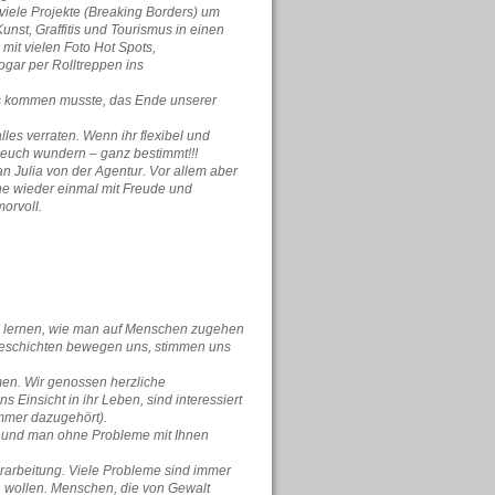
 viele Projekte (Breaking Borders) um
unst, Graffitis und Tourismus in einen
mit vielen Foto Hot Spots,
ogar per Rolltreppen ins
as kommen musste, das Ende unserer
les verraten. Wenn ihr flexibel und
 euch wundern – ganz bestimmt!!!
n Julia von der Agentur. Vor allem aber
rne wieder einmal mit Freude und
morvoll.
hm lernen, wie man auf Menschen zugehen
 Geschichten bewegen uns, stimmen uns
en. Wir genossen herzliche
Einsicht in ihr Leben, sind interessiert
immer dazugehört).
en und man ohne Probleme mit Ihnen
rarbeitung. Viele Probleme sind immer
en wollen. Menschen, die von Gewalt