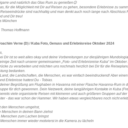
Zigarre und natürlich das Glas Rum zu genießen😉
as, für die Möglichkeit mit Dir auf Reisen zu gehen, besondere Erlebnisse zu sam
 Reiseeindrücke sind nachhaltig und man denkt auch noch lange nach Abschluss Re
d und Dir treu!
s München
5 Thomas Hoffmann
oachim Verne (D) / Kuba Foto, Genuss und Erlebnisreise Oktober 2024
s,
bei Dir ist so weit alles okay und deine Vorbereitungen zur diesjährigen Mundologi
st einige Zeit nach unserer gemeinsamen „Foto- und Erlebnisreise Kuba“ im Oktober
rücke zu verarbeiten und möchten uns nochmals herzlich bei Dir für die Reiseplanu
itung bedanken.
Land, die Landschaften, die Menschen, es war einfach beeindruckend! Aber einen 
nd Erlebnisse hattest Du - Tobias.
i deiner Begrüßung am Flughaben in Havanna mit einer Flasche Havanna-Rum in d
ruppe für dich gewonnen. Dein Netzwerk, deine langjährigen Kontakte in Kuba (Fr
ereits viele organisierte Reisen mit kleineren und auch größeren Gruppen auf der 
ter - das war schon der Hammer. Wir haben etwas vergleichbares noch nicht erleb
it den Menschen umgehst,
ie Menschen in deinen Bann ziehst
e Menschen zum Lachen bringst
e Menschen immer wieder motivierst in die Kamera zu lächeln