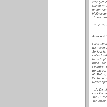
eine gute 
Danke Tobi
haben. Die
bleib gesun
Thomas au
19.12.202
Anne und J
Hallo Tobia
wir hoffen 
So, jetzt i
vielen Eind
Reisebegle
Kuba - das 
Eindrücke u
Bereits be
die Reiseg
Wir haben b
Reisebeglei
- wie Du m
- wie Du d
-wie Du di
-wie du di