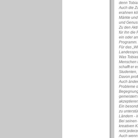
denn Tobias
Auch die Zu
erahnen kö
Märkte und
und Genussr
Zu den Akti
für ihn die
ein oder an
Programm. A
Für das „Wi
Landessprac
Was Tobias
Menschen m
schafft er
Studenten, 
Davon profi
Auch änder
Probleme od
Begegnunge
gemeistert
akzeptieren
Ein besonde
zu unterstü
Ländern - i
Bei seinen
kreativen K
reist jeder
Auch wenn 