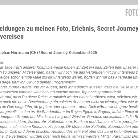
ldungen zu meinen Foto, Erlebnis, Secret Journe
ivereisen
ephan Herrmann (CH) / Secret Journey Kolumbien 2025
as,
paar Tage nach unserer Kolumbienreise haben wir Zeit ein paar Zeilen betr. unserer 
h zu unseren Mitreisenden, hatten wir noch nie das Vergnügen mit Dir unterwegs z
elche schon einige Male mit dir unterwegs waren, hörten wir nur das Allerbeste u
l begeistert von Dir und deinen Programms!!!!
ecret Journey führte uns vor Augen, dass wir lediglich wussten, dass die Reise in
Dazwischen kannten wir nicht und machte diesen Trip noch spannender!!!
 darauf, dass Du diese Reise vermutlich wieder einmal anbieten wirst, möchten wir i
 auch die beste Beschreibung ein solches Abenteuer nicht so wiedergeben wie wir
s an Orte hingeführt, ob geplant oder spontan – ohne Dich wären wir da ganz bes
rgestellt – seien es die Bandenführer im Reyes Egipto in Bogota, auf der Finca 
e indigene Gruppe der Misaks mit Lucy und Winston. Genauso spektakulär all die Bek
nchenzüchtern, Zuckerrohr- Kaffeefarmern, Punkern und Damen mit ausgeprägten P
ngen, mal mit dem Kleinbus, Flugzeug, ÖV Metro oder Seilbahn, Speedbooten oder
durch Dich und deine örtlichen Reiseguides sehr viel über das Land Kolumbien un
e, die vertrieben wurden oder noch heute vermisst werden. Militär, Paramilitär, Dro