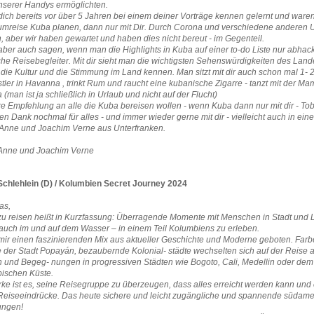
nserer Handys ermöglichten.
ich bereits vor über 5 Jahren bei einem deiner Vorträge kennen gelernt und waren 
umreise Kuba planen, dann nur mit Dir. Durch Corona und verschiedene anderen U
 aber wir haben gewartet und haben dies nicht bereut - im Gegenteil.
er auch sagen, wenn man die Highlights in Kuba auf einer to-do Liste nur abhacken
che Reisebegleiter. Mit dir sieht man die wichtigsten Sehenswürdigkeiten des Lande
ie Kultur und die Stimmung im Land kennen. Man sitzt mit dir auch schon mal 1- 2
ler in Havanna , trinkt Rum und raucht eine kubanische Zigarre - tanzt mit der Ma
 (man ist ja schließlich in Urlaub und nicht auf der Flucht)
e Empfehlung an alle die Kuba bereisen wollen - wenn Kuba dann nur mit dir - To
len Dank nochmal für alles - und immer wieder gerne mit dir - vielleicht auch in e
Anne und Joachim Verne aus Unterfranken.
Anne und Joachim Verne
Schlehlein (D) / Kolumbien Secret Journey 2024
as,
 zu reisen heißt in Kurzfassung: Überragende Momente mit Menschen in Stadt und
uch im und auf dem Wasser – in einem Teil Kolumbiens zu erleben.
 mir einen faszinierenden Mix aus aktueller Geschichte und Moderne geboten. Farb
 der Stadt Popayán, bezaubernde Kolonial- städte wechselten sich auf der Reise ab
n und Begeg- nungen in progressiven Städten wie Bogoto, Cali, Medellin oder de
bischen Küste.
rke ist es, seine Reisegruppe zu überzeugen, dass alles erreicht werden kann und 
Reiseeindrücke. Das heute sichere und leicht zugängliche und spannende südamer
ungen!