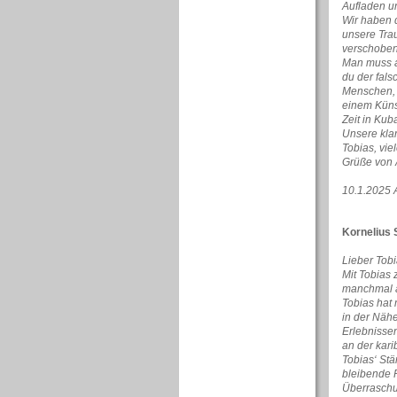
Aufladen u
Wir haben d
unsere Tra
verschoben,
Man muss ab
du der fals
Menschen, d
einem Künst
Zeit in Kuba
Unsere klar
Tobias, vie
Grüße von 
10.1.2025 
Kornelius 
Lieber Tobi
Mit Tobias
manchmal a
Tobias hat
in der Nähe
Erlebnisse
an der kari
Tobias‘ Stä
bleibende 
Überrasch