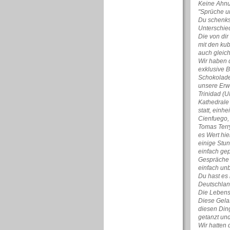
Keine Ahnu
"Sprüche un
Du schenks
Unterschie
Die von di
mit den ku
auch gleich
Wir haben 
exklusive B
Schokolade)
unsere Erwa
Trinidad (U
Kathedrale 
statt, ein
Cienfuego,
Tomas Terr
es Wert hi
einige Stu
einfach gep
Gespräche 
einfach un
Du hast es 
Deutschlan
Die Lebensf
Diese Gelas
diesen Ding
getanzt und
Wir hatten