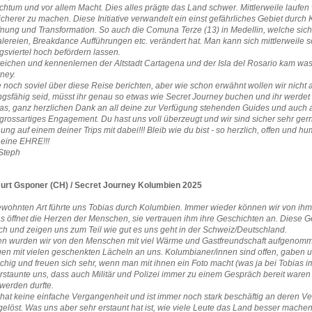
chtum und vor allem Macht. Dies alles prägte das Land schwer. Mittlerweile laufen
cherer zu machen. Diese Initiative verwandelt ein einst gefährliches Gebiet durch K
fnung und Transformation. So auch die Comuna Terze (13) in Medellin, welche sich 
ereien, Breakdance Aufführungen etc. verändert hat. Man kann sich mittlerweile s
sviertel hoch befördern lassen.
reichen und kennenlernen der Altstadt Cartagena und der Isla del Rosario kam w
ney.
noch soviel über diese Reise berichten, aber wie schon erwähnt wollen wir nicht al
ngsfähig seid, müsst ihr genau so etwas wie Secret Journey buchen und ihr werdet
as, ganz herzlichen Dank an all deine zur Verfügung stehenden Guides und auch a
n grossartiges Engagement. Du hast uns voll überzeugt und wir sind sicher sehr ge
g auf einem deiner Trips mit dabei!!! Bleib wie du bist - so herzlich, offen und hu
 eine EHRE!!!
Steph
urt Gsponer (CH) / Secret Journey Kolumbien 2025
gewohnten Art führte uns Tobias durch Kolumbien. Immer wieder können wir von i
as öffnet die Herzen der Menschen, sie vertrauen ihm ihre Geschichten an. Diese
ch und zeigen uns zum Teil wie gut es uns geht in der Schweiz/Deutschland.
en wurden wir von den Menschen mit viel Wärme und Gastfreundschaft aufgenomm
 mit vielen geschenkten Lächeln an uns. Kolumbianer/innen sind offen, gaben uns 
hig und freuen sich sehr, wenn man mit ihnen ein Foto macht (was ja bei Tobias 
erstaunte uns, dass auch Militär und Polizei immer zu einem Gespräch bereit war
 werden durfte.
hat keine einfache Vergangenheit und ist immer noch stark beschäftig an deren Ve
gelöst. Was uns aber sehr erstaunt hat ist, wie viele Leute das Land besser mach