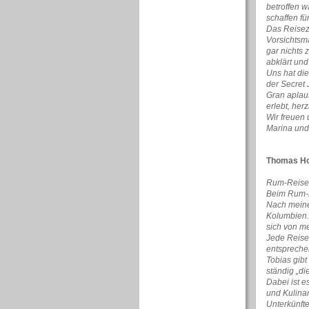
betroffen 
schaffen fü
Das Reisezi
Vorsichtsm
gar nichts 
abklärt und
Uns hat di
der Secret
Gran aplau
erlebt, her
Wir freuen 
Marina und
Thomas Ho
Rum-Reisen 
Beim Rum-Re
Nach meine
Kolumbien.
sich von m
Jede Reise
entsprechen
Tobias gibt
ständig „die
Dabei ist e
und Kulinar
Unterkünfte