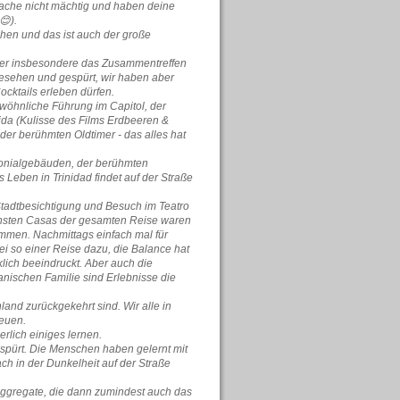
rache nicht mächtig und haben deine
😊).
hen und das ist auch der große
aber insbesondere das Zusammentreffen
gesehen und gespürt, wir haben aber
ocktails erleben dürfen.
wöhnliche Führung im Capitol, der
ida (Kulisse des Films Erdbeeren &
 der berühmten Oldtimer - das alles hat
olonialgebäuden, der berühmten
Leben in Trinidad findet auf der Straße
Stadtbesichtigung und Besuch im Teatro
hönsten Casas der gesamten Reise waren
mmen. Nachmittags einfach mal für
 so einer Reise dazu, die Balance hat
lich beeindruckt. Aber auch die
nischen Familie sind Erlebnisse die
and zurückgekehrt sind. Wir alle in
reuen.
erlich einiges lernen.
espürt. Die Menschen haben gelernt mit
ch in der Dunkelheit auf der Straße
aggregate, die dann zumindest auch das