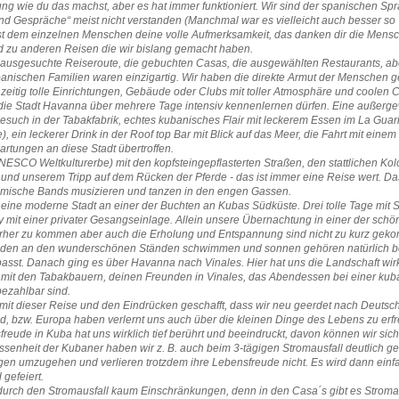
ng wie du das machst, aber es hat immer funktioniert. Wir sind der spanischen Sp
d Gespräche“ meist nicht verstanden (Manchmal war es vielleicht auch besser so 
t dem einzelnen Menschen deine volle Aufmerksamkeit, das danken dir die Mensc
d zu anderen Reisen die wir bislang gemacht haben.
r ausgesuchte Reiseroute, die gebuchten Casas, die ausgewählten Restaurants, 
banischen Familien waren einzigartig. Wir haben die direkte Armut der Menschen 
zeitig tolle Einrichtungen, Gebäude oder Clubs mit toller Atmosphäre und coolen C
die Stadt Havanna über mehrere Tage intensiv kennenlernen dürfen. Eine außerge
esuch in der Tabakfabrik, echtes kubanisches Flair mit leckerem Essen im La Guar
, ein leckerer Drink in der Roof top Bar mit Blick auf das Meer, die Fahrt mit einem
rtungen an diese Stadt übertroffen.
NESCO Weltkulturerbe) mit den kopfsteingepflasterten Straßen, den stattlichen K
und unserem Tripp auf dem Rücken der Pferde - das ist immer eine Reise wert. Das 
heimische Bands musizieren und tanzen in den engen Gassen.
 eine moderne Stadt an einer der Buchten an Kubas Südküste. Drei tolle Tage mit 
y mit einer privater Gesangseinlage. Allein unsere Übernachtung in einer der sc
erher zu kommen aber auch die Erholung und Entspannung sind nicht zu kurz geko
nden an den wunderschönen Ständen schwimmen und sonnen gehören natürlich bei
asst. Danach ging es über Havanna nach Vinales. Hier hat uns die Landschaft wirk
mit den Tabakbauern, deinen Freunden in Vinales, das Abendessen bei einer kuba
bezahlbar sind.
mit dieser Reise und den Eindrücken geschafft, dass wir neu geerdet nach Deutschl
d, bzw. Europa haben verlernt uns auch über die kleinen Dinge des Lebens zu erf
reude in Kuba hat uns wirklich tief berührt und beeindruckt, davon können wir sich
senheit der Kubaner haben wir z. B. auch beim 3-tägigen Stromausfall deutlich g
en umzugehen und verlieren trotzdem ihre Lebensfreude nicht. Es wird dann einfa
 gefeiert.
 durch den Stromausfall kaum Einschränkungen, denn in den Casa´s gibt es Strom